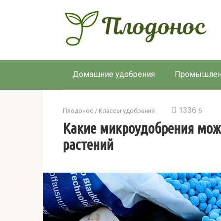
Перейти
к
контенту
Домашние удобрения
Промышлен
1336
Плодонос
/
Классы удобрений
5
Какие микроудобрения мож
растений