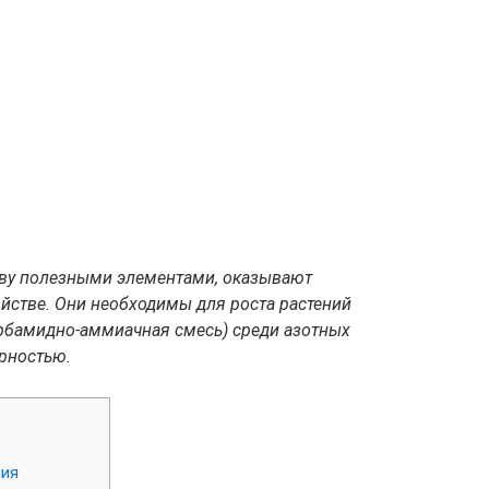
ву полезными элементами, оказывают
стве. Они необходимы для роста растений
арбамидно-аммиачная смесь) среди азотных
рностью.
ния