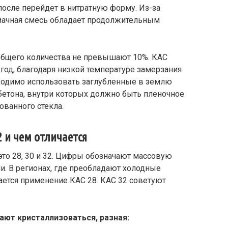
после перейдет в нитратную форму. Из-за
иачная смесь обладает продолжительным
о общего количества не превышают 10%. КАС
год, благодаря низкой температуре замерзания
бходимо использовать заглубленные в землю
бетона, внутри которых должно быть пленочное
ованного стекла.
32 и чем отличается
это 28, 30 и 32. Цифры обозначают массовую
и. В регионах, где преобладают холодные
ается применение КАС 28. КАС 32 советуют
ают кристаллизоваться, разная: