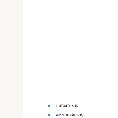
нитратный;
аммонийный;