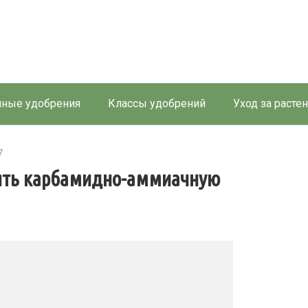
ные удобрения
Классы удобрений
Уход за расте
7
нять карбамидно-аммиачную