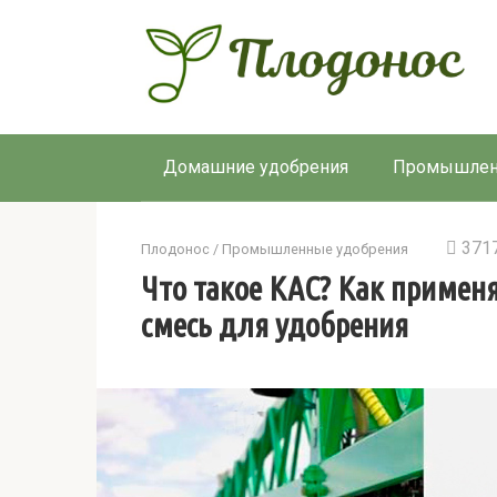
Перейти
к
контенту
Домашние удобрения
Промышлен
371
Плодонос
/
Промышленные удобрения
Что такое КАС? Как приме
смесь для удобрения