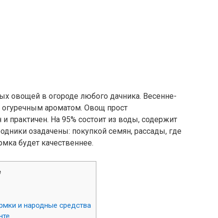
ых овощей в огороде любого дачника. Весенне-
с огуречным ароматом. Овощ прост
 и практичен. На 95% состоит из воды, содержит
ородники озадачены: покупкой семян, рассады, где
рмка будет качественнее.
е
ормки и народные средства
нте