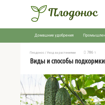
Перейти
к
контенту
Домашние удобрения
Промышлен
786
Плодонос
/
Уход за растениями
1
Виды и способы подкормки