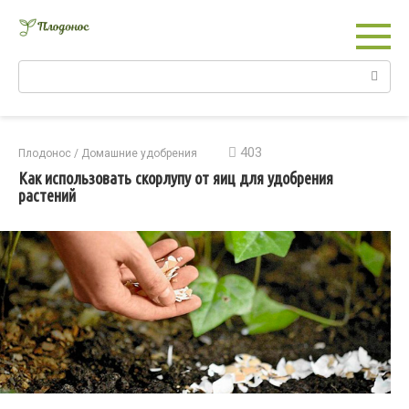
Перейти
к
контенту
Поиск:
403
Плодонос
/
Домашние удобрения
Как использовать скорлупу от яиц для удобрения
растений