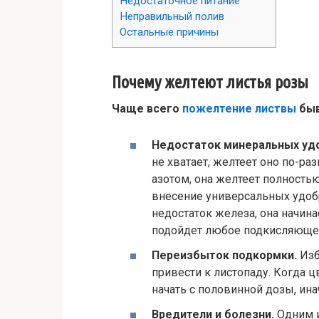
Недостаточное питание
Неправильный полив
Остальные причины
Почему желтеют листья розы
Чаще всего
пожелтение листвы
быв
Недостаток минеральных уд
не хватает, желтеет оно по-ра
азотом, она желтеет полность
внесение универсальных удоб
недостаток железа, она начина
подойдет любое подкисляюще
Переизбыток подкормки.
Изб
привести к листопаду. Когда ц
начать с половинной дозы, ин
Вредители и болезни.
Одним и