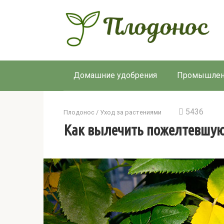
Перейти
к
контенту
Домашние удобрения
Промышлен
5436
Плодонос
/
Уход за растениями
Как вылечить пожелтевшую