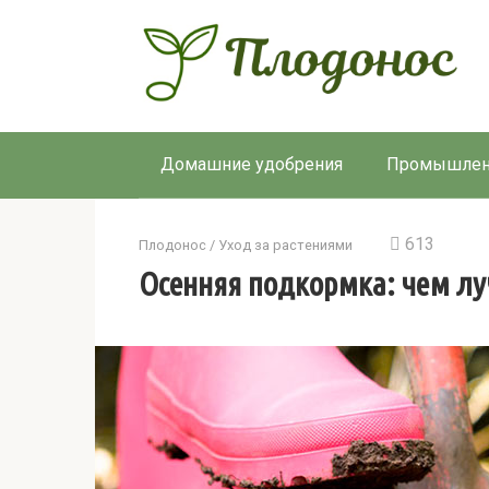
Перейти
к
контенту
Домашние удобрения
Промышлен
613
Плодонос
/
Уход за растениями
Осенняя подкормка: чем лу