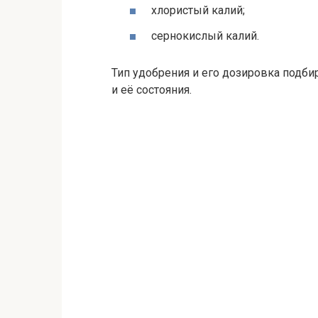
хлористый калий;
сернокислый калий.
Тип удобрения и его дозировка подби
и её состояния.