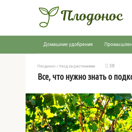
Перейти
к
контенту
Домашние удобрения
Промышлен
38
Плодонос
/
Уход за растениями
Все, что нужно знать о под