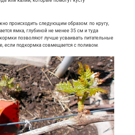
дь или калий, которые помогут кусту
но происходить следующим образом: по кругу,
ается ямка, глубиной не менее 35 см и туда
одкормки позволяют лучше усваивать питательные
е, если подкормка совмещается с поливом.