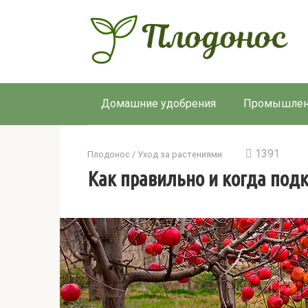
Перейти
к
контенту
Домашние удобрения
Промышлен
1391
Плодонос
/
Уход за растениями
Как правильно и когда под