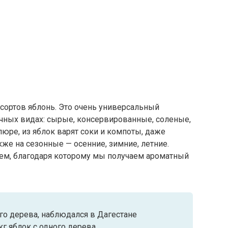
 сортов яблонь. Это очень универсальный
ичных видах: сырые, консервированные, соленые,
пюре, из яблок варят соки и компоты, даже
кже на сезонные — осенние, зимние, летние.
ем, благодаря которому мы получаем ароматный
го дерева, наблюдался в Дагестане
кг яблок с одного дерева.