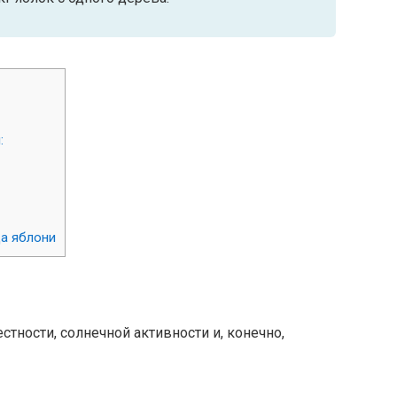
:
а яблони
естности, солнечной активности и, конечно,