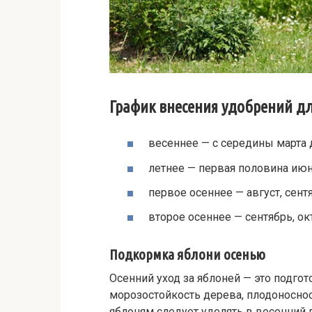
График внесения удобрений дл
весеннее — с середины марта 
летнее — первая половина июн
первое осеннее — август, сент
второе осеннее — сентябрь, ок
Подкормка яблони осенью
Осенний уход за яблоней — это подго
морозостойкость дерева, плодоноснос
яблоням следует уделять в весенний 