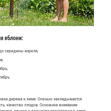
я яблони:
до середины апреля;
я;
ябрь;
тябрь.
товка дерева к зиме. Осенью закладывается
ть, качество плодов. Основное внимание
период, однако о важности подготовки в зиме