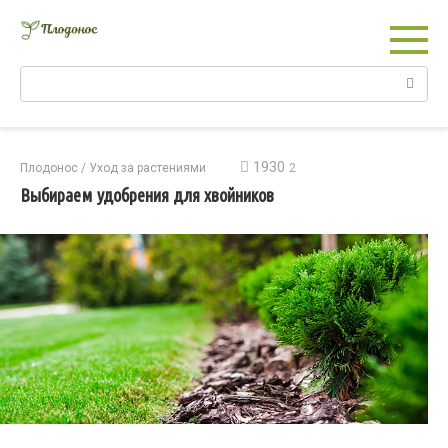
Перейти
к
контенту
Поиск:
1930
Плодонос
/
Уход за растениями
2
Выбираем удобрения для хвойников