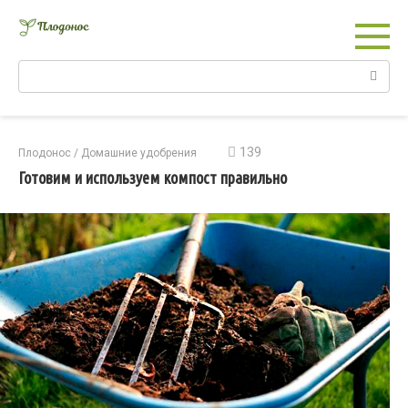
Перейти
к
контенту
Поиск:
139
Плодонос
/
Домашние удобрения
Готовим и используем компост правильно