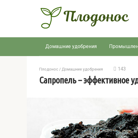
Перейти
к
контенту
Домашние удобрения
Промышлен
143
Плодонос
/
Домашние удобрения
Сапропель – эффективное у